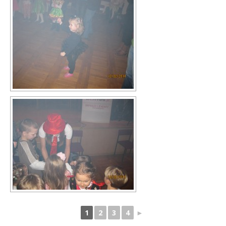
1
2
3
4
►