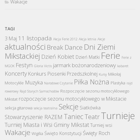
Wakacje
TAGI
11 listopada
3 Maj
Akcja Ferie 2012
Akcja letnia
Akcje
aktualności
Dni Ziemi
Break Dance
Ferie
Mikstackiej
Dzień Kobiet
Dzień Matki
Ferie z
Festyn
jarmark bożonarodzeniowy
MGOK
Gloria Victis
kabaret
Koncerty
Konkurs Piosenki Przedszkolnej
Mikołaj
Kursy
Piłka Nożna
Muzyka
Motocykle
Plastyka
Narodowe Czytanie
rajd
Rozpoczęcie sezonu motocyklowego
rowerowy
Rajd Starych Samochodów
rozpoczęcie sezonu motocyklowego w Mikstacie
Mikstat
Sekcje
Siatkówka
sekcja gitarowa
sekcja teatralna
Turnieje
Taniec
Teatr
Stowarzyszenie RAZEM
Turniej Miasta i Wsi Gminy Mikstat
Turniej wsi
Wakacje
Święty Roch
Święto Konstytucji
Wigilia