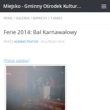
Miejsko - Gminny Ośrodek Kultury w Mikstacie
Skip to content
FERIE
/
GALERIA
/
IMPREZY
/
TANIEC
Ferie 2014: Bal Karnawałowy
PRZEZ
ADMINISTRATOR
·
20 LUTEGO 2014
[Pokaz slajdów]