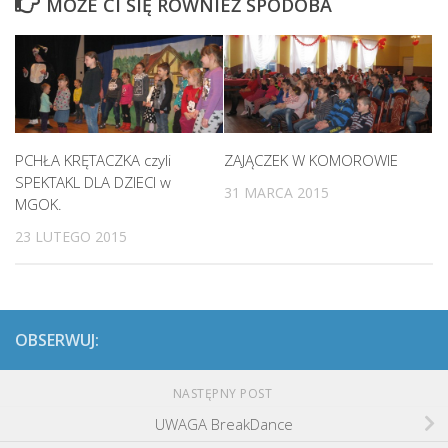
MOŻE CI SIĘ RÓWNIEŻ SPODOBA
PCHŁA KRĘTACZKA czyli
ZAJĄCZEK W KOMOROWIE
SPEKTAKL DLA DZIECI w
31 MARCA 2015
MGOK.
23 LUTEGO 2015
OBSERWUJ:
NASTĘPNY POST
UWAGA BreakDance