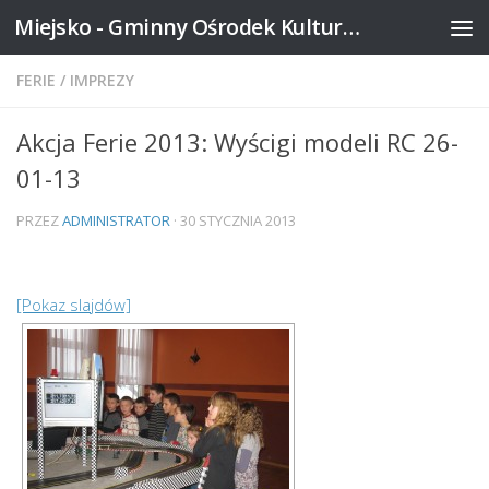
Miejsko - Gminny Ośrodek Kultury w Mikstacie
Skip to content
FERIE
/
IMPREZY
Akcja Ferie 2013: Wyścigi modeli RC 26-
01-13
PRZEZ
ADMINISTRATOR
·
30 STYCZNIA 2013
[Pokaz slajdów]