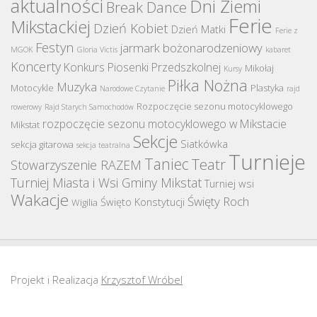
aktualności
Dni Ziemi
Break Dance
Ferie
Mikstackiej
Dzień Kobiet
Dzień Matki
Ferie z
Festyn
jarmark bożonarodzeniowy
MGOK
Gloria Victis
kabaret
Koncerty
Konkurs Piosenki Przedszkolnej
Mikołaj
Kursy
Piłka Nożna
Muzyka
Motocykle
Plastyka
Narodowe Czytanie
rajd
Rozpoczęcie sezonu motocyklowego
rowerowy
Rajd Starych Samochodów
rozpoczęcie sezonu motocyklowego w Mikstacie
Mikstat
Sekcje
Siatkówka
sekcja gitarowa
sekcja teatralna
Turnieje
Taniec
Teatr
Stowarzyszenie RAZEM
Turniej Miasta i Wsi Gminy Mikstat
Turniej wsi
Wakacje
Święty Roch
Święto Konstytucji
Wigilia
Projekt i Realizacja
Krzysztof Wróbel